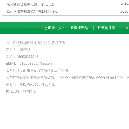
氟碳漆氟含量标准施工常见问题
2019
氯化橡胶重防腐涂料施工喷涂注意
2020
您可能在找：
氟碳漆产品
环氧地坪漆
重
山东广特新材料科技有限公司
版权所有
联系人：李经理
手机：18663055518
EMAIL：912608351@qq.com
联系地址：山东省日照市海佑化工产业园
山东广特新材料主要经营
氟碳漆
、地坪漆和钢结构重防腐油漆等多种涂料产品，
备案号：
鲁ICP备18057415号-1
优化支持：
seo优化